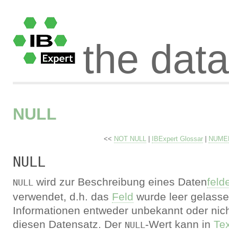
the dat
NULL
<<
NOT NULL
|
IBExpert Glossar
|
NUME
NULL
wird zur Beschreibung eines Daten
feld
NULL
verwendet, d.h. das
Feld
wurde leer gelassen
Informationen entweder unbekannt oder nicht
diesen Datensatz. Der
-Wert kann in
Tex
NULL