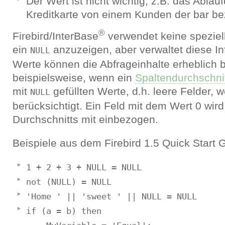
Der Wert ist nicht wichtig, z.B. das Ablau
Kreditkarte von einem Kunden der bar bez
®
Firebird/InterBase
verwendet keine speziel
ein
anzuzeigen, aber verwaltet diese In
NULL
Werte können die Abfrageinhalte erheblich b
beispielsweise, wenn ein
Spaltendurchschni
mit
gefüllten Werte, d.h. leere Felder, 
NULL
berücksichtigt. Ein Feld mit dem Wert 0 wir
Durchschnitts mit einbezogen.
Beispiele aus dem Firebird 1.5 Quick Start 
1 + 2 + 3 + NULL = NULL
not (NULL) = NULL
'Home ' || 'sweet ' || NULL = NULL
if (a = b) then