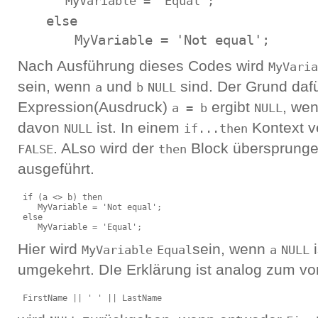
MyVariable = 'Equal';
else
MyVariable = 'Not equal';
Nach Ausführung dieses Codes wird
MyVaria
sein, wenn
und
sind. Der Grund dafü
a
b
NULL
Expression(Ausdruck)
ergibt
, we
a = b
NULL
davon
ist. In einem
Kontext v
NULL
if...then
. ALso wird der
Block übersprunge
FALSE
then
ausgeführt.
 if (a <> b) then

    MyVariable = 'Not equal';

 else

Hier wird
sein, wenn
i
MyVariable
Equal
a
NULL
umgekehrt. DIe Erklärung ist analog zum vor