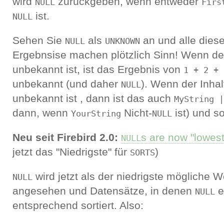
wird
zurückgeben, wenn entweder
NULL
Firs
ist.
NULL
Sehen Sie
als
an und alle dies
NULL
UNKNOWN
Ergebnsise machen plötzlich Sinn! Wenn d
unbekannt ist, ist das Ergebnis von
1 + 2 + 
unbekannt (und daher
). Wenn der Inha
NULL
unbekannt ist , dann ist das auch
MyString |
dann, wenn
Nicht-
ist) und so
YourString
NULL
Neu seit Firebird 2.0:
s are now "lowest
NULL
jetzt das "Niedrigste" für
)
SORTS
wird jetzt als der niedrigste mögliche 
NULL
angesehen und Datensätze, in denen
er
NULL
entsprechend sortiert. Also: