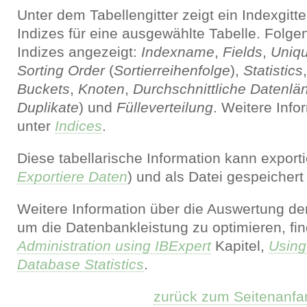
Unter dem Tabellengitter zeigt ein Indexgitter
Indizes für eine ausgewählte Tabelle. Folgen
Indizes angezeigt:
Indexname
,
Fields
,
Uniq
Sorting Order
(
Sortierreihenfolge
),
Statistics
Buckets
,
Knoten
,
Durchschnittliche Datenlä
Duplikate
) und
Fülleverteilung
. Weitere Info
unter
Indices
.
Diese tabellarische Information kann exporti
Exportiere Daten
) und als Datei gespeicher
Weitere Information über die Auswertung der
um die Datenbankleistung zu optimieren, fi
Administration using IBExpert
Kapitel,
Using
Database Statistics
.
zurück zum Seitenanfa