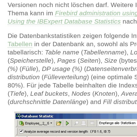
Versionen noch nicht löschen darf. Weitere
Thema kann im
Firebird administration usin
Using the IBExpert Database Statistics
nach
Die Datenbankstatistiken zeigen folgende In
Tabellen
in der Datenbank an, sowohl als Pro
tabellarisch:
Table name
(
Tabellenname
),
Lo
(
Speicherstelle
),
Pages
(
Seiten
),
Size
(bytes
(%)
(
Fülle
),
DP usage (%)
(
Datenseitenverb
distribution
(
Fülleverteilung
) (eine optimale S
80%). Für jede Tabelle beinhalten die Indexs
(
Tiefe
),
Leaf buckets
,
Nodes
(
Knoten
),
Avera
(
durchschnittle Datenlänge
) and
Fill distribu