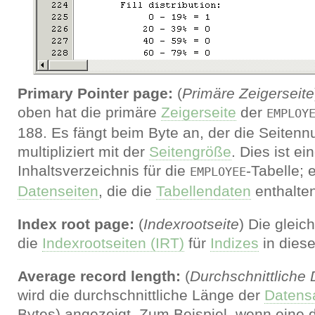
Primary Pointer page:
(
Primäre Zeigerseite
oben hat die primäre
Zeigerseite
der
EMPLOY
188. Es fängt beim Byte an, der die Seitenn
multipliziert mit der
Seitengröße
. Dies ist ein
Inhaltsverzeichnis für die
-Tabelle; 
EMPLOYEE
Datenseiten
, die die
Tabellendaten
enthalten
Index root page:
(
Indexrootseite
) Die gleic
die
Indexrootseiten (IRT)
für
Indizes
in diese
Average record length:
(
Durchschnittliche
wird die durchschnittliche Länge der
Datens
Bytes) angezeigt. Zum Beispiel, wenn eine 