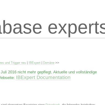
abase expert
res und Trigger neu
|
IBExpert
|
Domäne
>>
uli 2016 nicht mehr gepflegt. Aktuelle und vollständige
IBExpert Documentation
Webseite:
 sind elementare Bausteine einer
Datenbank
, die folgendes beinhalten: