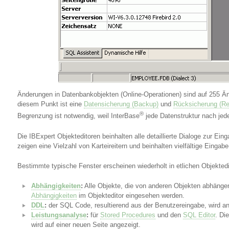
Änderungen in Datenbankobjekten (Online-Operationen) sind auf 255 Än
diesem Punkt ist eine
Datensicherung (Backup)
und
Rücksicherung (Re
®
Begrenzung ist notwendig, weil InterBase
jede Datenstruktur nach jed
Die IBExpert Objekteditoren beinhalten alle detaillierte Dialoge zur E
zeigen eine Vielzahl von Karteireitern und beinhalten vielfältige Eingab
Bestimmte typische Fenster erscheinen wiederholt in etlichen Objektedi
Abhängigkeiten
:
Alle Objekte, die von anderen Objekten abhänge
Abhängigkeiten
im Objekteditor eingesehen werden.
DDL
:
der SQL Code, resultierend aus der Benutzereingabe, wird an
Leistungsanalyse
:
für
Stored Procedures
und den
SQL Editor
. Di
wird auf einer neuen Seite angezeigt.