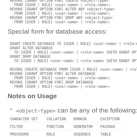
 REVOKE [GRANT OPTION FOR] CREATE <object-type>

   FROM [USER | ROLE] <user-name> | <role-name>;

 REVOKE [GRANT OPTION FOR] ALTER ANY <object-type>

   FROM [USER | ROLE] <user-name> | <role-name>;

 REVOKE [GRANT OPTION FOR] DROP ANY <object-type>

Special form for database access:
 GRANT CREATE DATABASE TO [USER | ROLE] <user-name> | <role-n
 GRANT ALTER DATABASE

   TO [USER | ROLE] <user-name> | <role-name> [WITH GRANT OPT
 GRANT DROP DATABASE

   TO [USER | ROLE] <user-name> | <role-name> [WITH GRANT OPT
 REVOKE CREATE DATABASE FROM [USER | ROLE] <user-name> | <rol
 REVOKE [GRANT OPTION FOR] ALTER DATABASE

   FROM [USER | ROLE] <user-name> | <role-name>;

 REVOKE [GRANT OPTION FOR] DROP DATABASE

Notes on Usage
can be any of the following
<object-type>
CHARACTER SET
COLLATION
DOMAIN
EXCEPTION
FILTER
FUNCTION
GENERATOR
PACKAGE
PROCEDURE
ROLE
SEQUENCE
TABLE