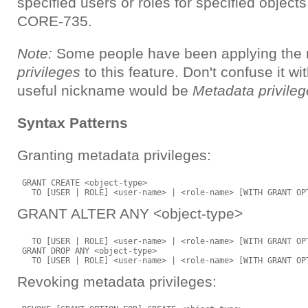
specified users or roles for specified object
CORE-735.
Note:
Some people have been applying the
privileges
to this feature. Don't confuse it wi
useful nickname would be
Metadata privileg
Syntax Patterns
Granting metadata privileges:
 GRANT CREATE <object-type> 

GRANT ALTER ANY <object-type>
   TO [USER | ROLE] <user-name> | <role-name> [WITH GRANT OPT
 GRANT DROP ANY <object-type>

Revoking metadata privileges: