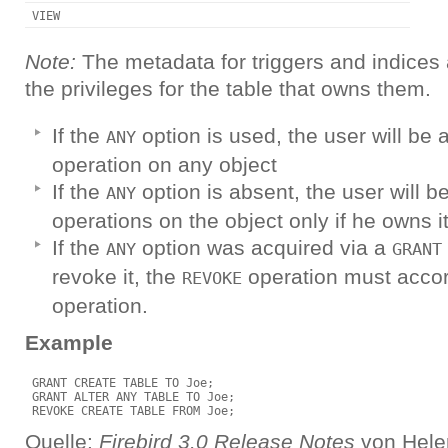
VIEW
Note:
The metadata for triggers and indices
the privileges for the table that owns them.
If the
option is used, the user will be 
ANY
operation on any object
If the
option is absent, the user will b
ANY
operations on the object only if he owns i
If the
option was acquired via a
ANY
GRANT
revoke it, the
operation must accor
REVOKE
operation.
Example
 GRANT CREATE TABLE TO Joe; 

 GRANT ALTER ANY TABLE TO Joe;

Quelle:
Firebird 3.0 Release Notes
von Helen